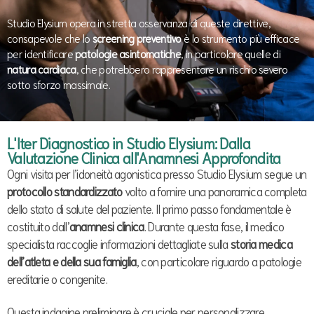
Studio Elysium opera in stretta osservanza di queste direttive,
consapevole che lo
screening preventivo
è lo strumento più efficace
per identificare
patologie asintomatiche
, in particolare quelle di
natura cardiaca
, che potrebbero rappresentare un rischio severo
sotto sforzo massimale.
L'Iter Diagnostico in Studio Elysium: Dalla
Valutazione Clinica all'Anamnesi Approfondita
Ogni visita per l’idoneità agonistica presso Studio Elysium segue un
protocollo standardizzato
volto a fornire una panoramica completa
dello stato di salute del paziente. Il primo passo fondamentale è
costituito dall’
anamnesi clinica
. Durante questa fase, il medico
specialista raccoglie informazioni dettagliate sulla
storia medica
dell’atleta e della sua famiglia
, con particolare riguardo a patologie
ereditarie o congenite.
Questa indagine preliminare è cruciale per personalizzare