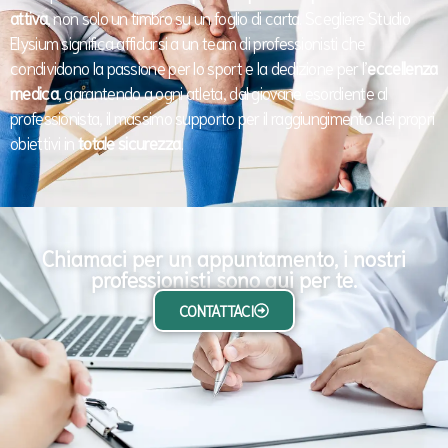
attiva
, non solo un timbro su un foglio di carta. Scegliere Studio
Elysium significa affidarsi a un team di professionisti che
condividono la passione per lo sport e la dedizione per l’
eccellenza
medica
, garantendo a ogni atleta, dal giovane esordiente al
professionista, il massimo supporto per il raggiungimento dei propri
obiettivi in
totale sicurezza
.
Chiamaci per un appuntamento, i nostri
professionisti sono qui per te.
CONTATTACI