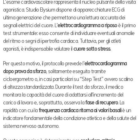
L’esame cardiovascolare rappresenta il nucleo pulsante della visita
agonistica. Studio Elysium dispone di apparecchiature ECG di
ultima generazione che permettono una lettura accurata dei
segnali elettrici del cuore. L’
elettrocardiogramma a riposo
è il primo
test strumentale: esso consente di individuare eventuali anomalie
del ritmo o segni di ipertrofia cardiaca. Tuttavia, per gli atleti
agonisti, è indispensabile valutare il
cuore sotto stress
.
Per questo motivo, il protocollo prevede l’
elettrocardiogramma
dopo prova da sforzo
, solitamente eseguito tramite
cicloergometro o, in casi particolari su “Step Test” ovvero scalino
di altezza standardizzata. Durante il test da sforzo, il medico
monitora la capacità del cuore di adattarsi all’incremento del
carico di lavoro e, soprattutto, osserva la
fase di recupero
. La
rapidità con cui la
frequenza cardiaca ritorna ai valori basali
è un
indicatore fondamentale della condizione atletica e della salute del
sistema nervoso autonomo.
Questo screening è determinante per
escludere aritmie