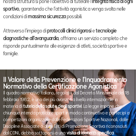
nostra struttura si pone l’obiettivo di tutelare l’
integrità fisica di ogni
sportivo
, garantendo che l’attività agonistica venga svolta nelle
condizioni di
massima sicurezza
possibili.
Attraverso l’impiego di
protocolli clinici rigorosi
e
tecnologie
diagnostiche all’avanguardia
, offriamo un servizio completo che
risponde puntualmente alle esigenze di atleti, società sportive e
famiglie.
Il Valore della Prevenzione e l'Inquadramento
Normativo della Certificazione Agonistica
Il quadro normativo italiano, regolato dal Decreto Ministeriale del 18
febbraio 1982, è uno dei più avanzati a livello internazionale in
materia di
tutela della salute degli sportivi
. La legge impone che
chiunque intenda praticare sport in modo continuativo e partecipi a
competizioni organizzate dalle Federazioni Sportive Nazionali, dalle
Discipline Associate o dagli Enti di Promozione Sportiva riconosciuti
dal CONI, debba sottoporsi a una
visita di idoneità specifica
.