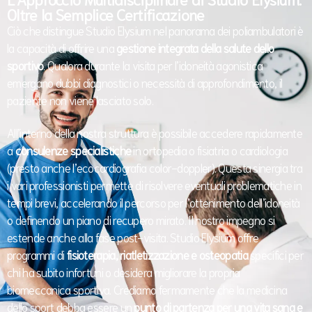
Oltre la Semplice Certificazione
Ciò che distingue Studio Elysium nel panorama dei poliambulatori è
la capacità di offrire una
gestione integrata della salute dello
sportivo
. Qualora durante la visita per l’idoneità agonistica
emergano dubbi diagnostici o necessità di approfondimento, il
paziente non viene lasciato solo.
All’interno della nostra struttura è possibile accedere rapidamente
a
consulenze specialistiche
in ortopedia o fisiatria o cardiologia
(presto anche l’ecocardiografia color-doppler). Questa sinergia tra
i vari professionisti permette di risolvere eventuali problematiche in
tempi brevi, accelerando il percorso per l’ottenimento dell’idoneità
o definendo un piano di recupero mirato. Il nostro impegno si
estende anche alla fase post-visita. Studio Elysium offre
programmi di
fisioterapia, riatletizzazione e osteopatia
specifici per
chi ha subito infortuni o desidera migliorare la propria
biomeccanica sportiva. Crediamo fermamente che la medicina
dello sport debba essere un
punto di partenza per una vita sana e