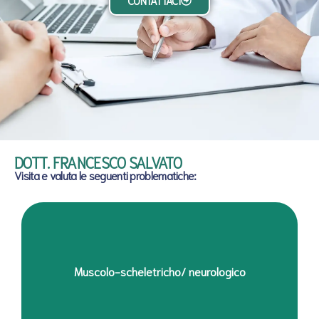
CONTATTACI
DOTT. FRANCESCO SALVATO
Visita e valuta le seguenti problematiche:
Problematiche d’appoggio plantare per piedi piatti, cavi,
Muscolo-scheletricho/ neurologico
ecc.. nei bambini e sovraccarico anomalo negli adulti con
metatarsalgia, alluce valgo, tallodinia….