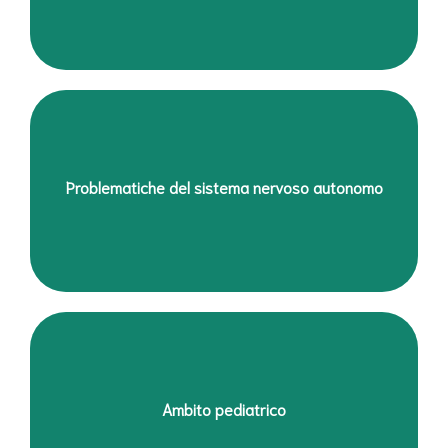
Problematiche d’appoggio plantare per piedi piatti, cavi,
Problematiche del sistema nervoso autonomo
ecc.. nei bambini e sovraccarico anomalo negli adulti con
metatarsalgia, alluce valgo, tallodinia….
Atteggiamenti posturali anomali nei ragazzi
Ambito pediatrico
(scoliosi, ipercifosi dorsale…), negli adulti e negli
anziani