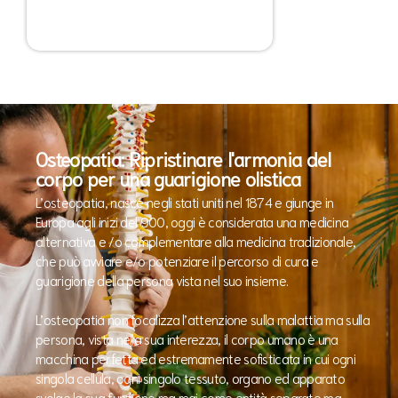
Osteopatia: Ripristinare l'armonia del
corpo per una guarigione olistica
L’osteopatia, nasce negli stati uniti nel 1874 e giunge in
Europa agli inizi del 900, oggi è considerata una medicina
alternativa e /o complementare alla medicina tradizionale,
che può avviare e/o potenziare il percorso di cura e
guarigione della persona vista nel suo insieme.
L’osteopatia non focalizza l’attenzione sulla malattia ma sulla
persona, vista nella sua interezza, il corpo umano è una
macchina perfetta ed estremamente sofisticata in cui ogni
singola cellula, ogni singolo tessuto, organo ed apparato
svolge la sua funzione ma mai come entità separate ma