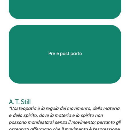
Quadri artrosici mono-poliarticolari ed algie al
Pre e post parto
rachide ( cervicalgia, lombalgia..) di varia natura
A. T. Still
“L’osteopatia è la regola del movimento, della materia
e dello spirito, dove la materia e lo spirito non
possono manifestarsi senza il movimento; pertanto gli
osteopati affermano che il movimento è l’espressione