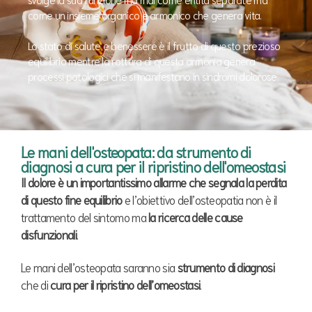
come un insieme organico e armonico che genera vita.
Lo stato di salute e benessere è il frutto di questo prezioso
equilibrio mentre la rottura di questa armonia genera
processi patologici che si manifestano in sindromi dolorose.
Le mani dell'osteopata: da strumento di
diagnosi a cura per il ripristino dell'omeostasi
Il dolore è un importantissimo allarme che segnala la perdita
di questo fine equilibrio
e l’obiettivo dell’osteopatia non è il
trattamento del sintomo ma
la ricerca delle cause
disfunzionali
.
Le mani dell’osteopata saranno sia
strumento di diagnosi
che di
cura per il ripristino dell’omeostasi
.