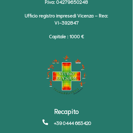
P.iva: 04279650248
Ufficio registro impresedi Vicenza – Rea:
VI-392847
Capitale : 1000 €
Recapito
+39 0444 663420