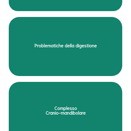
Problematiche d’appoggio plantare per piedi piatti, cavi,
Problematiche della digestione
ecc.. nei bambini e sovraccarico anomalo negli adulti con
metatarsalgia, alluce valgo, tallodinia….
Atteggiamenti posturali anomali nei ragazzi
Complesso
(scoliosi, ipercifosi dorsale…), negli adulti e negli
Cranio-mandibolare
anziani