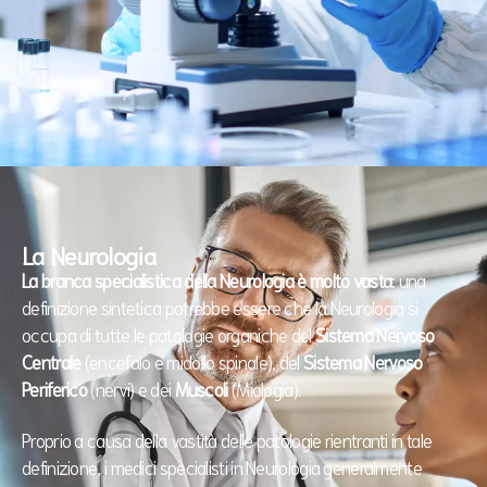
La Neurologia
La branca specialistica della Neurologia è molto vasta
: una
definizione sintetica potrebbe essere che la Neurologia si
occupa di tutte le patologie organiche del
Sistema Nervoso
Centrale
(encefalo e midollo spinale), del
Sistema Nervoso
Periferico
(nervi) e dei
Muscoli
(Miologia).
Proprio a causa della vastità delle patologie rientranti in tale
definizione, i medici specialisti in Neurologia generalmente