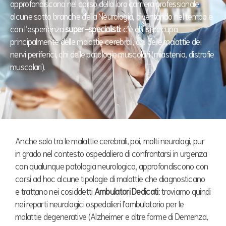
approfondiscono nel corso della loro carriera professionale
alcune sotto branche della Neurologia, diventando nel tempo e
con l’esperienza
super-specialisti
: c’è chi si occupa
principalmente delle malattie cerebrali, chi delle malattie dei
nervi periferici, chi delle patologie muscolari (miastenia, distrofie
muscolari).
Anche solo tra le malattie cerebrali, poi, molti neurologi, pur
in grado nel contesto ospedaliero di confrontarsi in urgenza
con qualunque patologia neurologica, approfondiscono con
corsi ad hoc alcune tipologie di malattie che diagnosticano
e trattano nei cosiddetti
Ambulatori Dedicati
: troviamo quindi
nei reparti neurologici ospedalieri l’ambulatorio per le
malattie degenerative (Alzheimer e altre forme di Demenza,