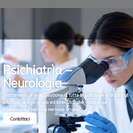
Psichiatrìa –
Neurologia
Trattamento e della gestione di tutte le patologie e di tutti gli
infortuni, di ogni grado ed intensità, che vadano ad
interessare il sistema nervoso umano
Contattaci