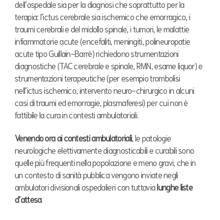
dell’ospedale sia per la diagnosi che soprattutto per la
terapia: l’ictus cerebrale sia ischemico che emorragico, i
traumi cerebrali e del midollo spinale, i tumori, le malattie
infiammatorie acute (encefaliti, meningiti, polineuropatie
acute tipo Guillain-Barrè) richiedono strumentazioni
diagnostiche (TAC cerebrale e spinale, RMN, esame liquor) e
strumentazioni terapeutiche (per esempio trombolisi
nell’ictus ischemico, intervento neuro-chirurgico in alcuni
casi di traumi ed emorragie, plasmaferesi) per cui non è
fattibile la cura in contesti ambulatoriali.
Venendo ora ai contesti ambulatoriali
, le patologie
neurologiche elettivamente diagnosticabili e curabili sono
quelle più frequenti nella popolazione e meno gravi, che in
un contesto di sanità pubblica vengono inviate negli
ambulatori divisionali ospedalieri con tuttavia
lunghe liste
d’attesa
.