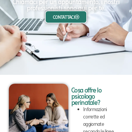
Chiamaci per un appuntamento, i nostri
professionisti sono qui per te.
CONTATTACI
Cosa offre lo
psicologo
perinatale?
Informazioni
corrette ed
aggiornate
secondo le linee