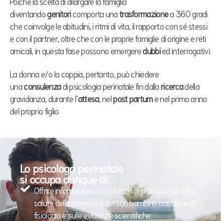
Poiché la scelta di allargare la famiglia
diventando
genitori
comporta una
trasformazione
a 360 gradi
che coinvolge le abitudini, i ritmi di vita, il rapporto con sé stessi
e con il partner, oltre che con le proprie famiglie di origine e reti
amicali, in questa fase possono emergere
dubbi
ed interrogativi.
La donna e/o la coppia, pertanto, può chiedere
una
consulenza
di psicologia perinatale fin dalla
ricerca
della
gravidanza, durante l’
attesa
, nel
post partum
e nel primo anno
del proprio figlio.
Lo psicologo perinatale
si occupa dunque di:
Offrire informazioni circa fattori di promozione della
salute della mamma e del suo bambino basate sulla
fisiologia e sulle evidenze scientifiche.