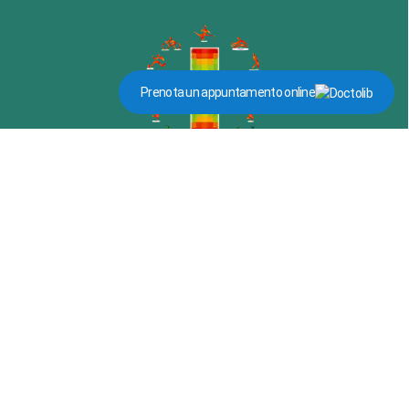
Prenota un appuntamento online
Recapito
+39 0444 663420
Via Pietro Milani n.58 - 36025
Noventa Vicentina VI
Clicca qui per WhatsApp
Privacy Policy – Cookie Policy