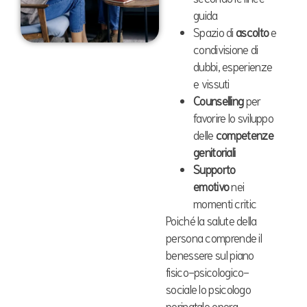
guida
Spazio di
ascolto
e
condivisione di
dubbi, esperienze
e vissuti
Counselling
per
favorire lo sviluppo
delle
competenze
genitoriali
Supporto
emotivo
nei
momenti critic
Poiché la salute della
persona comprende il
benessere sul piano
fisico-psicologico-
sociale lo psicologo
perinatale opera