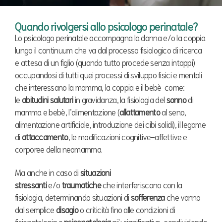
Quando rivolgersi allo psicologo perinatale?
Lo psicologo perinatale accompagna la donna e/o la coppia
lungo il continuum che va dal processo fisiologico di ricerca
e attesa di un figlio (quando tutto procede senza intoppi)
occupandosi di tutti quei processi di sviluppo fisici e mentali
che interessano la mamma, la coppia e il bebè come:
le
abitudini salutari
in gravidanza, la fisiologia del
sonno
di
mamma e bebè, l’alimentazione (
allattamento
al seno,
alimentazione artificiale, introduzione dei cibi solidi), il legame
di
attaccamento
, le modificazioni cognitive-affettive e
corporee della neomamma.
Ma anche in caso di
situazioni
stressanti
e/o
traumatiche
che interferiscono con la
fisiologia, determinando situazioni di
sofferenza
che vanno
dal semplice
disagio
o criticità fino alle condizioni di
fisiopatologia e
psicopatologia
più significative, condividendo