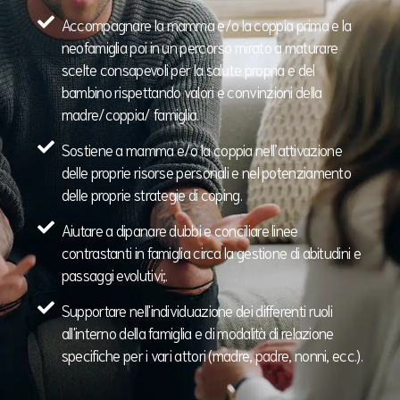
Accompagnare la mamma e/o la coppia prima e la
neofamiglia poi in un percorso mirato a maturare
scelte consapevoli per la salute propria e del
bambino rispettando valori e convinzioni della
madre/coppia/ famiglia.
Sostiene a mamma e/o la coppia nell’attivazione
delle proprie risorse personali e nel potenziamento
delle proprie strategie di coping.
Aiutare a dipanare dubbi e conciliare linee
contrastanti in famiglia circa la gestione di abitudini e
passaggi evolutivi;.
Supportare nell'individuazione dei differenti ruoli
all'interno della famiglia e di modalità di relazione
specifiche per i vari attori (madre, padre, nonni, ecc.).