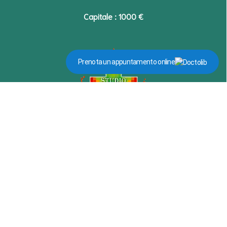
Capitale : 1000 €
Prenota un appuntamento online
Recapito
+39 0444 663420
Via Pietro Milani n.58 - 36025
Noventa Vicentina VI
Clicca qui per WhatsApp