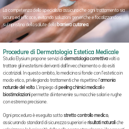
La competenza dello specialista assicura che ogni trattamento sia
sicuro ed efficace, evitando soluzioni generiche e focalizzandosi
sul ripristino della salute della
barriera cutanea
.
Procedure di Dermatologia Estetica Medicale
Studio Elysium propone servizi di
dermatologia correttiva
volti a
trattare gli inestetismi derivanti dall’invecchiamento o da esiti
cicatriziali. In questo ambito, la medicina si fonde con l’estetica in
modo etico, privilegiando trattamenti che rispettino l’
armonia
naturale del volto
. L’impiego di
peeling chimici medicali
e
biostimolazioni
permette di intervenire su macchie solari e rughe
con estrema precisione.
Ogni procedura è eseguita sotto
stretto controllo medico
,
assicurando standard di sicurezza superiori e
risultati naturali
che