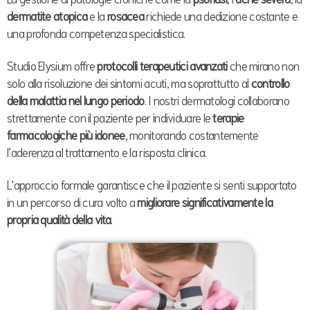
dermatite atopica
e la
rosacea
richiede una dedizione costante e
una profonda competenza specialistica.
Studio Elysium offre
protocolli terapeutici avanzati
che mirano non
solo alla risoluzione dei sintomi acuti, ma soprattutto al
controllo
della malattia nel lungo periodo
. I nostri dermatologi collaborano
strettamente con il paziente per individuare le
terapie
farmacologiche più idonee
, monitorando costantemente
l’aderenza al trattamento e la risposta clinica.
L’approccio formale garantisce che il paziente si senti supportato
in un percorso di cura volto a
migliorare significativamente la
propria qualità della vita
.