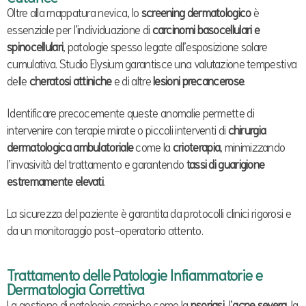
Oltre alla mappatura nevica, lo
screening dermatologico
è
essenziale per l’individuazione di
carcinomi basocellulari e
spinocellulari
, patologie spesso legate all’esposizione solare
cumulativa. Studio Elysium garantisce una valutazione tempestiva
delle
cheratosi attiniche
e di altre
lesioni precancerose
.
Identificare precocemente queste anomalie permette di
intervenire con terapie mirate o piccoli interventi di
chirurgia
dermatologica ambulatoriale
come la
crioterapia
, minimizzando
l’invasività del trattamento e garantendo
tassi di guarigione
estremamente elevati
.
La sicurezza del paziente è garantita da protocolli clinici rigorosi e
da un monitoraggio post-operatorio attento.
Trattamento delle Patologie Infiammatorie e
Dermatologia Correttiva
La gestione di patologie croniche come la
psoriasi
, l’
acne severa
, la