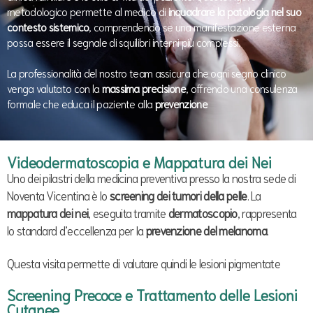
metodologico permette al medico di
inquadrare la patologia nel suo
contesto sistemico
, comprendendo se una manifestazione esterna
possa essere il segnale di squilibri interni più complessi.
La professionalità del nostro team assicura che ogni segno clinico
venga valutato con la
massima precisione
, offrendo una consulenza
formale che educa il paziente alla
prevenzione
Videodermatoscopia e Mappatura dei Nei
Uno dei pilastri della medicina preventiva presso la nostra sede di
Noventa Vicentina è lo
screening dei tumori della pelle
. La
mappatura dei nei
, eseguita tramite
dermatoscopio
, rappresenta
lo standard d’eccellenza per la
prevenzione del melanoma
.
Questa visita permette di valutare quindi le lesioni pigmentate
Screening Precoce e Trattamento delle Lesioni
Cutanee