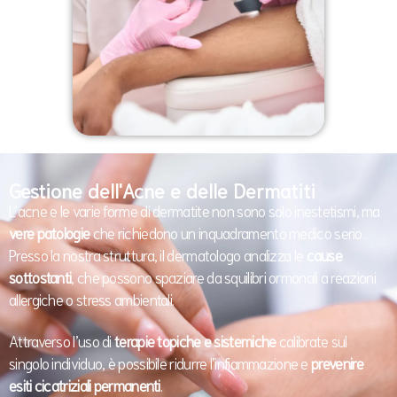
Gestione dell'Acne e delle Dermatiti
L’acne e le varie forme di dermatite non sono solo inestetismi, ma
vere patologie
che richiedono un inquadramento medico serio.
Presso la nostra struttura, il dermatologo analizza le
cause
sottostanti
, che possono spaziare da squilibri ormonali a reazioni
allergiche o stress ambientali.
Attraverso l’uso di
terapie topiche e sistemiche
calibrate sul
singolo individuo, è possibile ridurre l’infiammazione e
prevenire
esiti cicatriziali permanenti
.