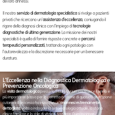
dei loro annessi.
Il nostro
servizio di dermatologia specialistica
si rivolge a pazienti
privati che ricercano un’
assistenza d’eccellenza
, coniugando il
rigore della diagnosi clinica con l’impiego di
tecnologie
diagnostiche di ultima generazione
. La missione dei nostri
specialisti è quella di fornire risposte concrete e
percorsi
terapeutici personalizzati
, trattando ogni patologia con
l’autorevolezza e la discrezione necessarie per un benessere
duraturo.
L'Eccellenza nella Diagnostica Dermatologica e
Prevenzione Oncologica
La
visita dermatologica
presso lo Studio Elysium costituisce il primo e
più importante passo per la corretta gestione di qualsiasi alterazione
cutanea. Il processo ha inizio con un’
anamnesi estremamente
dettagliata
, volta a indagare la sintomatologia attuale, la storia
clinica familiare e lo stile di vita del paziente. Questo rigore