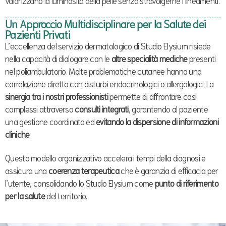
valorizzano la luminosità della pelle senza stravolgerne i lineamenti.
Un Approccio Multidisciplinare per la Salute dei
Pazienti Privati
L’eccellenza del servizio dermatologico di Studio Elysium risiede
nella capacità di dialogare con le
altre specialità mediche
presenti
nel poliambulatorio. Molte problematiche cutanee hanno una
correlazione diretta con disturbi endocrinologici o allergologici. La
sinergia tra i nostri professionisti
permette di affrontare casi
complessi attraverso
consulti integrati
, garantendo al paziente
una gestione coordinata ed
evitando la dispersione di informazioni
cliniche
.
Questo modello organizzativo accelera i tempi della diagnosi e
assicura una
coerenza terapeutica
che è garanzia di efficacia per
l’utente, consolidando lo Studio Elysium come
punto di riferimento
per la salute
del territorio.