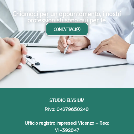
Chiamaci per un appuntamento, i nostri
professionisti sono qui per te.
CONTATTACI
STUDIO ELYSIUM
P.iva: 04279650248
Ufficio registro impresedi Vicenza – Rea:
VI-392847