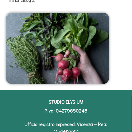
STUDIO ELYSIUM
P.iva: 04279650248
Ufficio registro impresedi Vicenza – Rea:
VI-392847