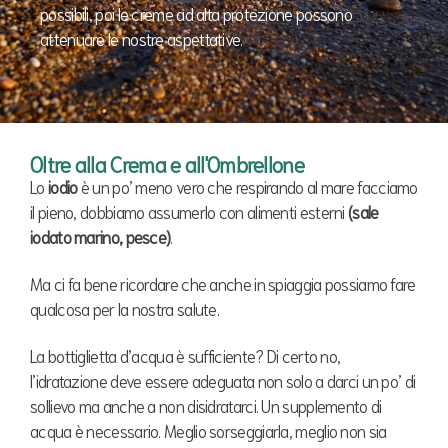
possibili, poi le creme ad alta protezione possono
attenuare le nostre aspettative.
Oltre alla Crema e all'Ombrellone
Lo
iodio
è un po’ meno vero che respirando al mare facciamo
il pieno, dobbiamo assumerlo con alimenti esterni
(sale
iodato marino, pesce)
.
Ma ci fa bene ricordare che anche in spiaggia possiamo fare
qualcosa per la nostra salute.
La bottiglietta d’acqua è sufficiente? Di certo no,
l’idratazione deve essere adeguata non solo a darci un po’ di
sollievo ma anche a non disidratarci. Un supplemento di
acqua è necessario. Meglio sorseggiarla, meglio non sia