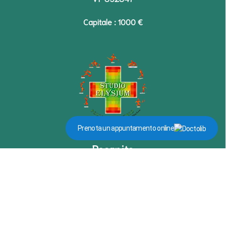
Capitale : 1000 €
Prenota un appuntamento online
Recapito
+39 0444 663420
Via Pietro Milani n.58 - 36025
Noventa Vicentina VI