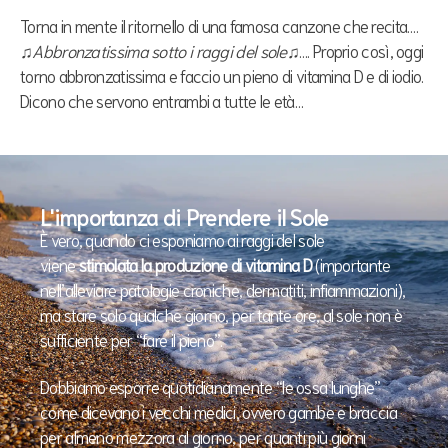
Torna in mente il ritornello di una famosa canzone che recita….
♫
Abbronzatissima sotto i raggi del sole
♫…. Proprio così, oggi
torno abbronzatissima e faccio un pieno di vitamina D e di iodio.
Dicono che servono entrambi a tutte le età…
L'importanza di Prendere il Sole
È vero, quando ci esponiamo ai raggi del sole
viene
stimolata la produzione di vitamina D
(importante
nell’alleviare patologie croniche, dermatiti, infiammazioni),
ma stare solo qualche giorno, per tante ore, al sole non è
sufficiente per “fare il pieno”.
Dobbiamo esporre quotidianamente “le ossa lunghe”
come dicevano i vecchi medici, ovvero gambe e braccia
per almeno mezzora al giorno, per quanti più giorni